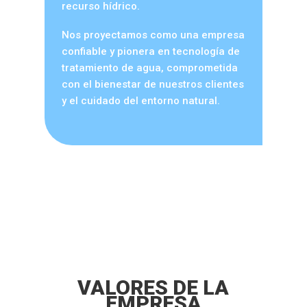
recurso hídrico.
Nos proyectamos como una empresa
confiable y pionera en tecnología de
tratamiento de agua, comprometida
con el bienestar de nuestros clientes
y el cuidado del entorno natural.
VALORES DE LA
EMPRESA