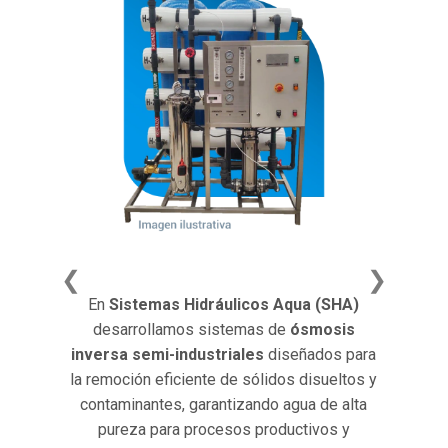
❮
❯
En
En
Sistemas Hidráulicos Aqua (SHA)
inv
desarrollamos sistemas de
ósmosis
efi
inversa semi-industriales
diseñados para
s
la remoción eficiente de sólidos disueltos y
par
contaminantes, garantizando agua de alta
pureza para procesos productivos y